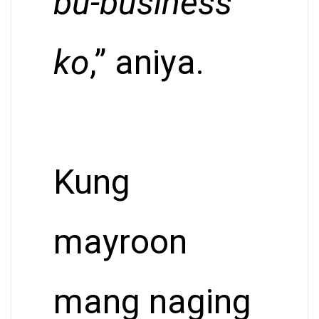
bu-business
ko
,” aniya.
Kung
mayroon
mang naging