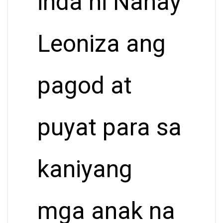
inda ni Nanay
Leoniza ang
pagod at
puyat para sa
kaniyang
mga anak na