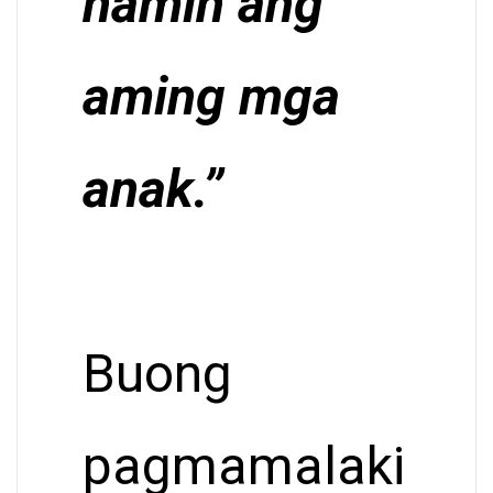
namin ang
aming mga
anak.”
Buong
pagmamalaki