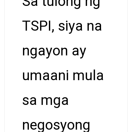
Sa tulong ng
TSPI, siya na
ngayon ay
umaani mula
sa mga
negosyong