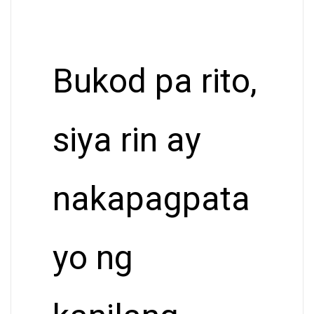
Bukod pa rito,
siya rin ay
nakapagpata
yo ng