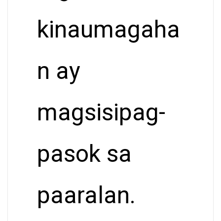
kinaumagaha
n ay
magsisipag-
pasok sa
paaralan.